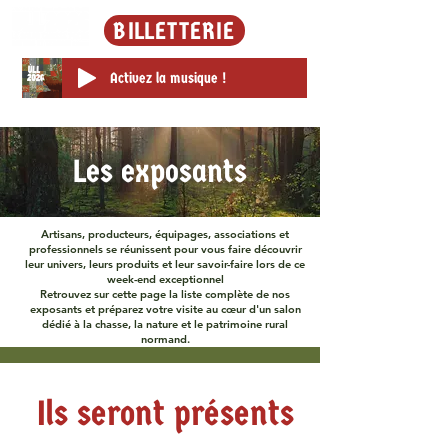
BILLETTERIE
Activez la musique !
Pour tous renseignements :
saloncpnt@hotmail.com
Les exposants
Artisans, producteurs, équipages, associations et
professionnels se réunissent pour vous faire découvrir
leur univers, leurs produits et leur savoir-faire lors de ce
week-end exceptionnel
Retrouvez sur cette page la liste complète de nos
exposants et préparez votre visite au cœur d'un salon
dédié à la chasse, la nature et le patrimoine rural
normand.
Ils seront présents